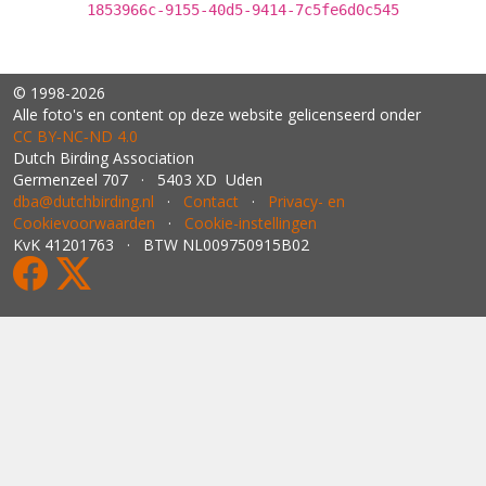
1853966c-9155-40d5-9414-7c5fe6d0c545
© 1998-2026
Alle foto's en content op deze website gelicenseerd onder
CC BY‑NC‑ND 4.0
Dutch Birding Association
Germenzeel 707 · 5403 XD Uden
dba@dutchbirding.nl
·
Contact
·
Privacy- en
Cookievoorwaarden
·
Cookie-instellingen
KvK 41201763 · BTW NL009750915B02