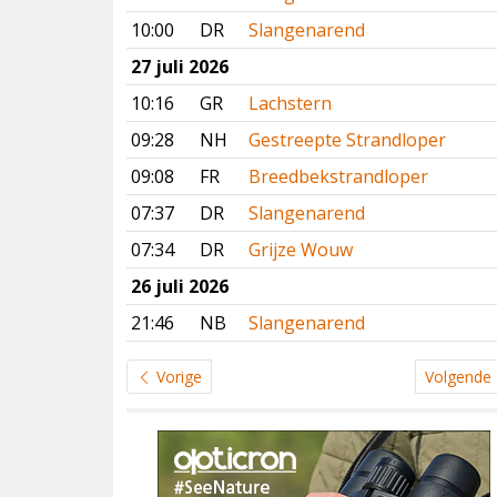
10:00
DR
Slangenarend
27 juli 2026
10:16
GR
Lachstern
09:28
NH
Gestreepte Strandloper
09:08
FR
Breedbekstrandloper
07:37
DR
Slangenarend
07:34
DR
Grijze Wouw
26 juli 2026
21:46
NB
Slangenarend
Vorige
Volgende