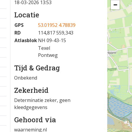
18-03-2026 13:53
−
Locatie
GPS
53.01952 4.78839
RD
114,817 559,343
Atlasblok
NH 09-43-15
Texel
Pontweg
Tijd & Gedrag
Onbekend
Zekerheid
Determinatie zeker, geen
kleedgegevens
Gehoord via
waarneming.nl