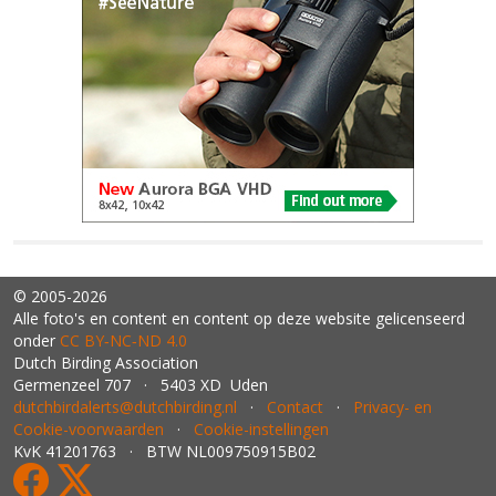
© 2005-2026
Alle foto's en content en content op deze website gelicenseerd
onder
CC BY‑NC‑ND 4.0
Dutch Birding Association
Germenzeel 707 · 5403 XD Uden
dutchbirdalerts@dutchbirding.nl
·
Contact
·
Privacy- en
Cookie-voorwaarden
·
Cookie-instellingen
KvK 41201763 · BTW NL009750915B02