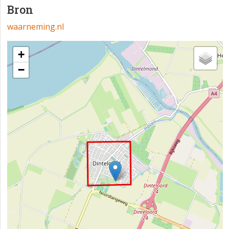
Bron
waarneming.nl
+
−