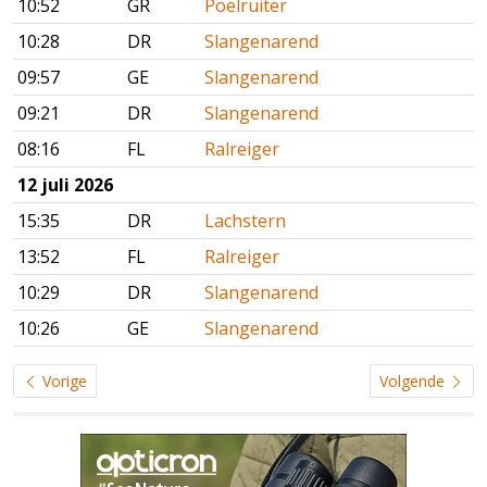
10:52
GR
Poelruiter
10:28
DR
Slangenarend
09:57
GE
Slangenarend
09:21
DR
Slangenarend
08:16
FL
Ralreiger
12 juli 2026
15:35
DR
Lachstern
13:52
FL
Ralreiger
10:29
DR
Slangenarend
10:26
GE
Slangenarend
Vorige
Volgende