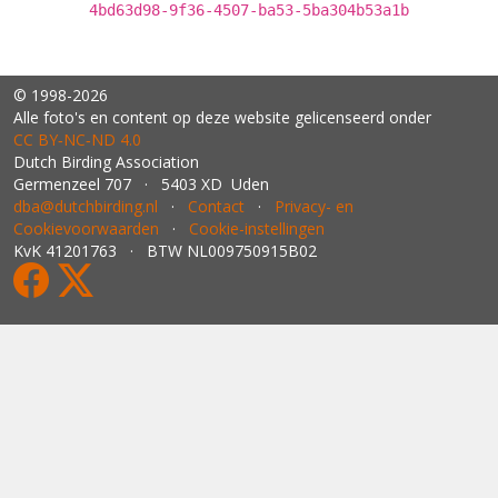
4bd63d98-9f36-4507-ba53-5ba304b53a1b
© 1998-2026
Alle foto's en content op deze website gelicenseerd onder
CC BY‑NC‑ND 4.0
Dutch Birding Association
Germenzeel 707 · 5403 XD Uden
dba@dutchbirding.nl
·
Contact
·
Privacy- en
Cookievoorwaarden
·
Cookie-instellingen
KvK 41201763 · BTW NL009750915B02