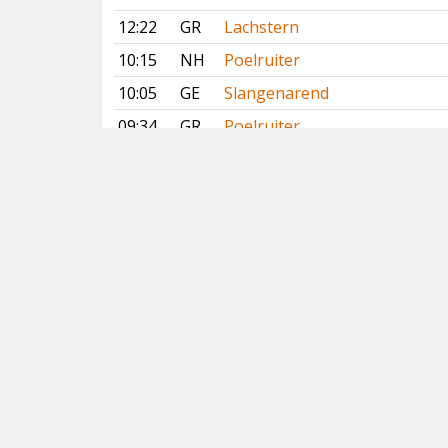
12:22
GR
Lachstern
10:15
NH
Poelruiter
10:05
GE
Slangenarend
09:34
GR
Poelruiter
08:50
DR
Slangenarend
08:26
NH
Grote Kanoet
08:17
GR
Lachstern
Vorige
Volgende
Copyright
© 2005-2026
Alle foto's en content en content op deze website