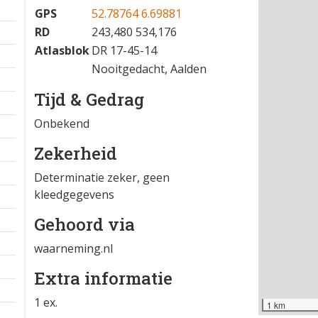
15-03-2026 16:59
−
Locatie
GPS
52.78764 6.69881
RD
243,480 534,176
Atlasblok
DR 17-45-14
Nooitgedacht, Aalden
Tijd & Gedrag
Onbekend
Zekerheid
Determinatie zeker, geen
kleedgegevens
Gehoord via
waarneming.nl