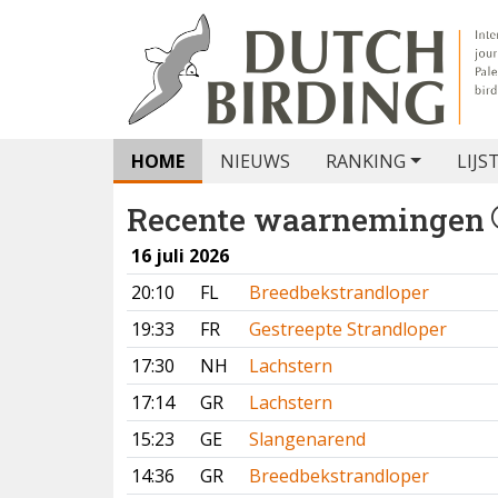
HOME
NIEUWS
RANKING
LIJS
Recente waarnemingen
16 juli 2026
20:10
FL
Breedbekstrandloper
19:33
FR
Gestreepte Strandloper
17:30
NH
Lachstern
17:14
GR
Lachstern
15:23
GE
Slangenarend
14:36
GR
Breedbekstrandloper