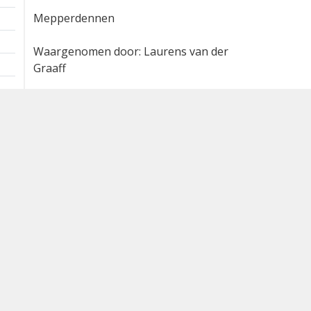
Extra informatie
1 ex.
1 km
Mepperdennen
Waargenomen door: Laurens van der
Graaff
Bron
waarneming.nl
Dutch Birding Association
Germenzeel 707 · 5403 XD Uden