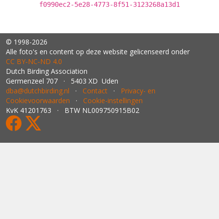
f0990ec2-5e28-4773-8f51-3123268a13d1
© 1998-2026
Alle foto's en content op deze website gelicenseerd onder
CC BY‑NC‑ND 4.0
Dutch Birding Association
Germenzeel 707 · 5403 XD Uden
dba@dutchbirding.nl
·
Contact
·
Privacy- en
Cookievoorwaarden
·
Cookie-instellingen
KvK 41201763 · BTW NL009750915B02