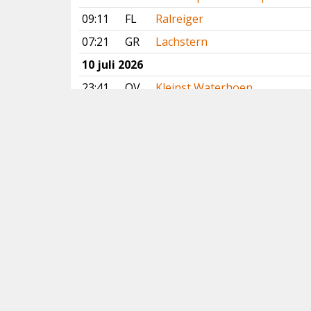
09:11
FL
Ralreiger
07:21
GR
Lachstern
10 juli 2026
23:41
OV
Kleinst Waterhoen
22:05
FR
Lachstern
19:30
GR
Lachstern
13:31
NH
Grote Kanoet
12:57
GE
Slangenarend
Vorige
Volgende
Copyright
© 2005-2026