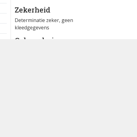
Zekerheid
Determinatie zeker, geen
kleedgegevens
Gehoord via
Willem Bosma
Extra informatie
nog aanwezig
Bron
DB Alerts App voor Android
Dutch Birding Association