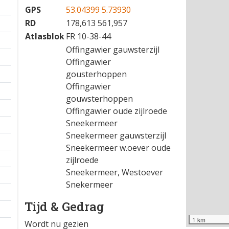
GPS
53.04399 5.73930
RD
178,613 561,957
Atlasblok
FR 10-38-44
Offingawier gauwsterzijl
Offingawier
gousterhoppen
Offingawier
gouwsterhoppen
Offingawier oude zijlroede
Sneekermeer
Sneekermeer gauwsterzijl
Sneekermeer w.oever oude
zijlroede
Sneekermeer, Westoever
Snekermeer
Tijd & Gedrag
1 km
Wordt nu gezien