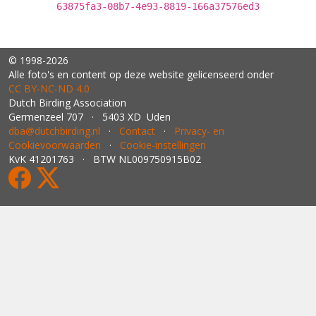
63875fa3-08b7-4e93-8819-166a37576ed3
© 1998-2026
Alle foto's en content op deze website gelicenseerd onder
CC BY‑NC‑ND 4.0
Dutch Birding Association
Germenzeel 707 · 5403 XD Uden
dba@dutchbirding.nl
·
Contact
·
Privacy- en
Cookievoorwaarden
·
Cookie-instellingen
KvK 41201763 · BTW NL009750915B02