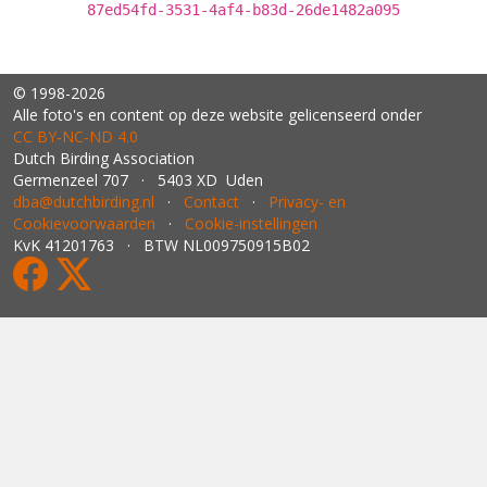
87ed54fd-3531-4af4-b83d-26de1482a095
© 1998-2026
Alle foto's en content op deze website gelicenseerd onder
CC BY‑NC‑ND 4.0
Dutch Birding Association
Germenzeel 707 · 5403 XD Uden
dba@dutchbirding.nl
·
Contact
·
Privacy- en
Cookievoorwaarden
·
Cookie-instellingen
KvK 41201763 · BTW NL009750915B02