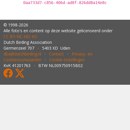
0aa733d7-c856-406d-ad8f-826dd8a14e8c
© 1998-2026
Alle foto's en content op deze website gelicenseerd onder
CC BY‑NC‑ND 4.0
Dutch Birding Association
Germenzeel 707 · 5403 XD Uden
dba@dutchbirding.nl
·
Contact
·
Privacy- en
Cookievoorwaarden
·
Cookie-instellingen
KvK 41201763 · BTW NL009750915B02