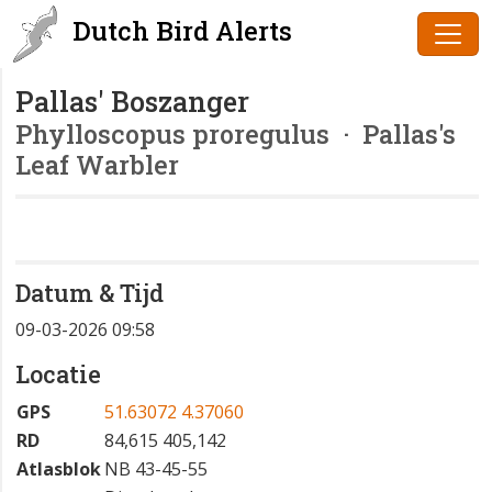
Dutch Bird Alerts
Pallas' Boszanger
Phylloscopus proregulus
· Pallas's
Leaf Warbler
Datum & Tijd
09-03-2026 09:58
Locatie
GPS
51.63072 4.37060
RD
84,615 405,142