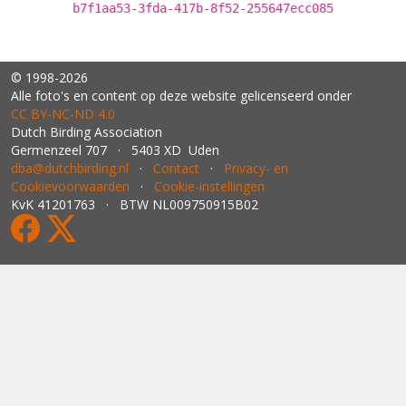
b7f1aa53-3fda-417b-8f52-255647ecc085
© 1998-2026
Alle foto's en content op deze website gelicenseerd onder
CC BY‑NC‑ND 4.0
Dutch Birding Association
Germenzeel 707 · 5403 XD Uden
dba@dutchbirding.nl
·
Contact
·
Privacy- en
Cookievoorwaarden
·
Cookie-instellingen
KvK 41201763 · BTW NL009750915B02