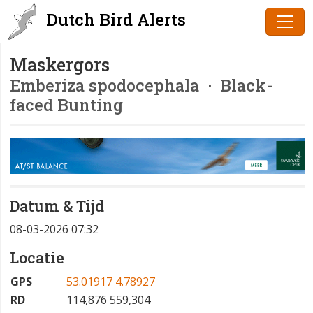
Dutch Bird Alerts
Maskergors
Emberiza spodocephala
· Black-
faced Bunting
Datum & Tijd
08-03-2026 07:32
Locatie
GPS
53.01917 4.78927
RD
114,876 559,304