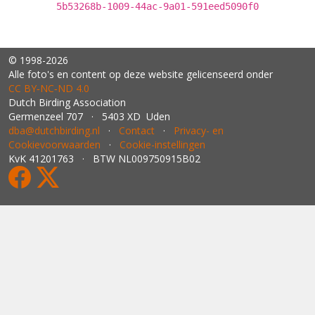
5b53268b-1009-44ac-9a01-591eed5090f0
© 1998-2026
Alle foto's en content op deze website gelicenseerd onder
CC BY‑NC‑ND 4.0
Dutch Birding Association
Germenzeel 707 · 5403 XD Uden
dba@dutchbirding.nl
·
Contact
·
Privacy- en
Cookievoorwaarden
·
Cookie-instellingen
KvK 41201763 · BTW NL009750915B02