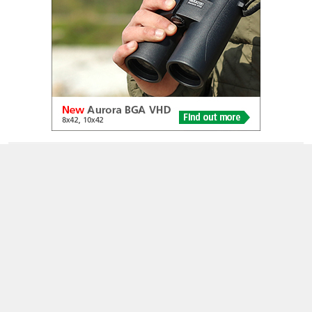
© 2005-2026
Alle foto's en content en content op deze website gelicenseerd
onder
CC BY‑NC‑ND 4.0
Dutch Birding Association
Germenzeel 707 · 5403 XD Uden
dutchbirdalerts@dutchbirding.nl
·
Contact
·
Privacy- en
Cookie-voorwaarden
·
Cookie-instellingen
KvK 41201763 · BTW NL009750915B02