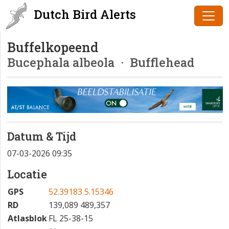
Dutch Bird Alerts
Buffelkopeend
Bucephala albeola
· Bufflehead
Datum & Tijd
07-03-2026 09:35
Locatie
GPS
52.39183 5.15346
RD
139,089 489,357
Atlasblok
FL 25-38-15