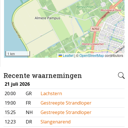
1 km
Leaflet
|
©
OpenStreetMap
contributors
Recente waarnemingen
21 juli 2026
20:00
GR
Lachstern
19:00
FR
Gestreepte Strandloper
15:25
NH
Gestreepte Strandloper
12:23
DR
Slangenarend