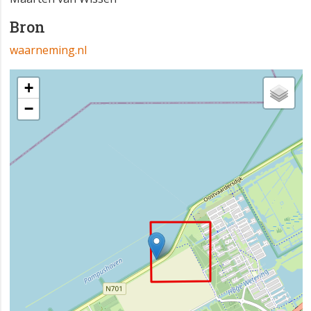
Bron
waarneming.nl
+
−