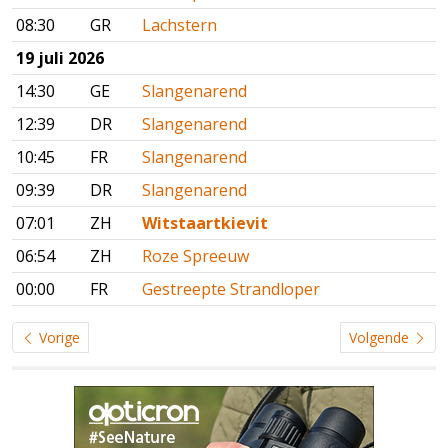
08:30
GR
Lachstern
19 juli 2026
14:30
GE
Slangenarend
12:39
DR
Slangenarend
10:45
FR
Slangenarend
09:39
DR
Slangenarend
07:01
ZH
Witstaartkievit
06:54
ZH
Roze Spreeuw
00:00
FR
Gestreepte Strandloper
Vorige
Volgende