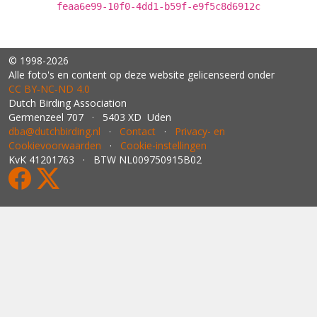
feaa6e99-10f0-4dd1-b59f-e9f5c8d6912c
© 1998-2026
Alle foto's en content op deze website gelicenseerd onder
CC BY‑NC‑ND 4.0
Dutch Birding Association
Germenzeel 707 · 5403 XD Uden
dba@dutchbirding.nl
·
Contact
·
Privacy- en
Cookievoorwaarden
·
Cookie-instellingen
KvK 41201763 · BTW NL009750915B02