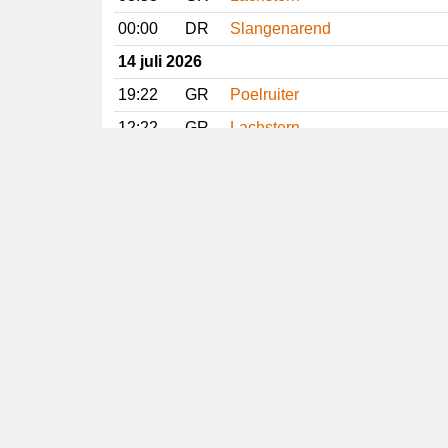
00:00
DR
Slangenarend
14 juli 2026
19:22
GR
Poelruiter
12:22
GR
Lachstern
10:15
NH
Poelruiter
10:05
GE
Slangenarend
09:34
GR
Poelruiter
08:50
DR
Slangenarend
Vorige
Volgende
Copyright
© 2005-2026