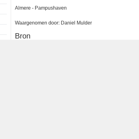
1 ex.
Almere - Pampushaven
Waargenomen door: Daniel Mulder
Bron
waarneming.nl
Dutch Birding Association