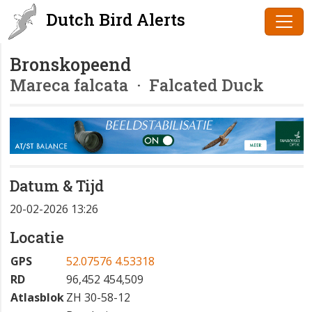
Dutch Bird Alerts
Bronskopeend
Mareca falcata
· Falcated Duck
Datum & Tijd
20-02-2026 13:26
Locatie
GPS
52.07576 4.53318
RD
96,452 454,509
Atlasblok
ZH 30-58-12