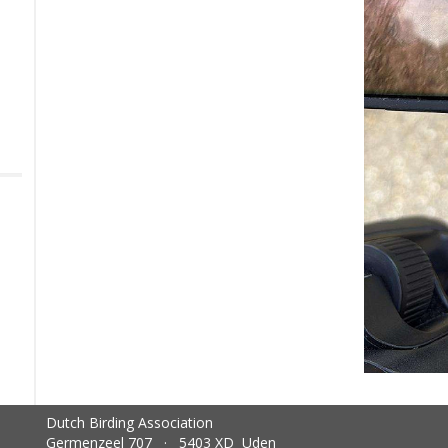
Dutch Birding Association
Germenzeel 707 · 5403 XD Uden