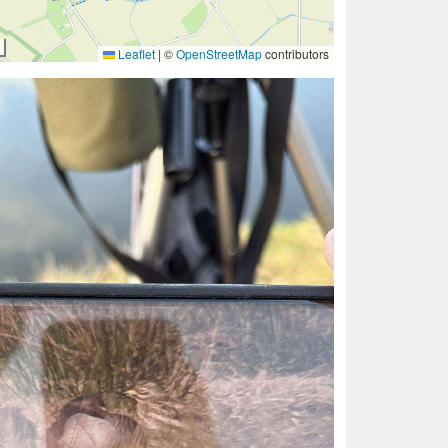
Leaflet
|
©
OpenStreetMap
contributors