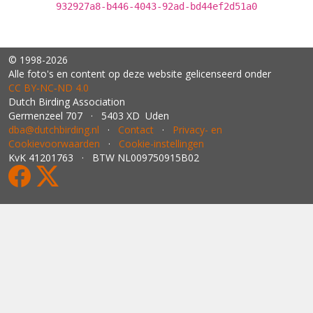
932927a8-b446-4043-92ad-bd44ef2d51a0
© 1998-2026
Alle foto's en content op deze website gelicenseerd onder
CC BY‑NC‑ND 4.0
Dutch Birding Association
Germenzeel 707 · 5403 XD Uden
dba@dutchbirding.nl
·
Contact
·
Privacy- en
Cookievoorwaarden
·
Cookie-instellingen
KvK 41201763 · BTW NL009750915B02