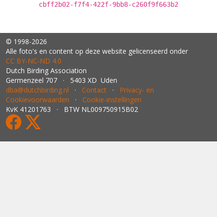
cbff2b02-f7f4-422f-9bb8-c260f9f663b2
© 1998-2026
Alle foto's en content op deze website gelicenseerd onder
CC BY‑NC‑ND 4.0
Dutch Birding Association
Germenzeel 707 · 5403 XD Uden
dba@dutchbirding.nl
·
Contact
·
Privacy- en
Cookievoorwaarden
·
Cookie-instellingen
KvK 41201763 · BTW NL009750915B02