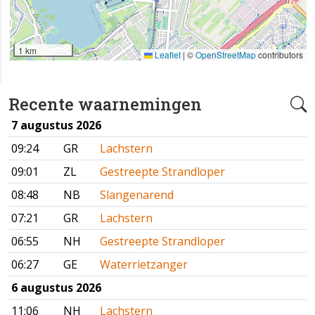
1 km
Leaflet
|
©
OpenStreetMap
contributors
Recente waarnemingen
7 augustus 2026
09:24
GR
Lachstern
09:01
ZL
Gestreepte Strandloper
08:48
NB
Slangenarend
07:21
GR
Lachstern
06:55
NH
Gestreepte Strandloper
06:27
GE
Waterrietzanger
6 augustus 2026
11:06
NH
Lachstern