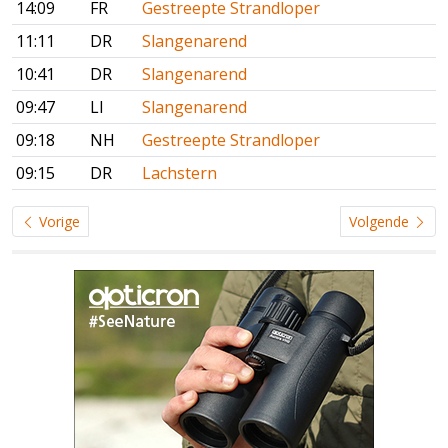
14:09
FR
Gestreepte Strandloper
11:11
DR
Slangenarend
10:41
DR
Slangenarend
09:47
LI
Slangenarend
09:18
NH
Gestreepte Strandloper
09:15
DR
Lachstern
Vorige
Volgende