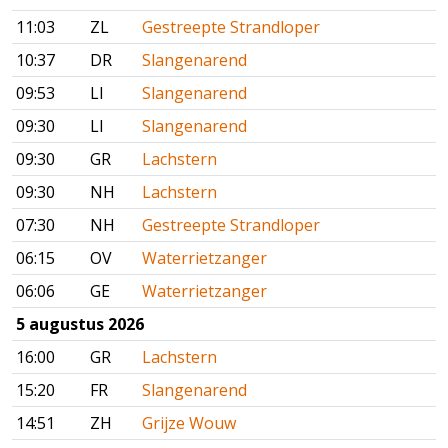
11:03
ZL
Gestreepte Strandloper
10:37
DR
Slangenarend
09:53
LI
Slangenarend
09:30
LI
Slangenarend
09:30
GR
Lachstern
09:30
NH
Lachstern
07:30
NH
Gestreepte Strandloper
06:15
OV
Waterrietzanger
06:06
GE
Waterrietzanger
5 augustus 2026
16:00
GR
Lachstern
15:20
FR
Slangenarend
14:51
ZH
Grijze Wouw