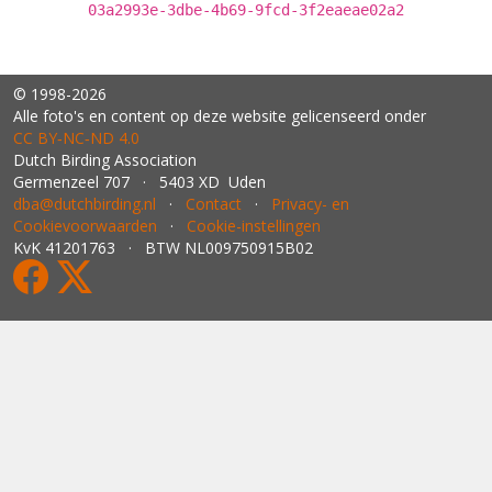
03a2993e-3dbe-4b69-9fcd-3f2eaeae02a2
© 1998-2026
Alle foto's en content op deze website gelicenseerd onder
CC BY‑NC‑ND 4.0
Dutch Birding Association
Germenzeel 707 · 5403 XD Uden
dba@dutchbirding.nl
·
Contact
·
Privacy- en
Cookievoorwaarden
·
Cookie-instellingen
KvK 41201763 · BTW NL009750915B02