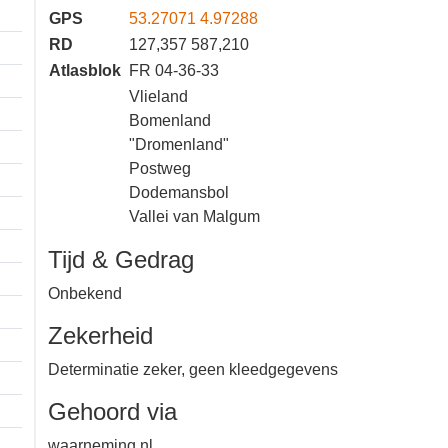
02-11-2025 13:20
−
Locatie
GPS
53.27071 4.97288
RD
127,357 587,210
Atlasblok
FR 04-36-33
Vlieland
Bomenland
"Dromenland"
Postweg
Dodemansbol
Vallei van Malgum
Tijd & Gedrag
Onbekend
Zekerheid
Determinatie zeker, geen