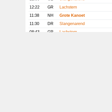
12:22
GR
Lachstern
11:38
NH
Grote Kanoet
11:30
DR
Slangenarend
08:43
GR
Lachstern
01:07
OV
Klein Waterhoen
00:24
OV
Kleinst Waterhoen
7 juli 2026
15:51
NH
Grote Kanoet
Vorige
Volgende
Copyright
© 2005-2026