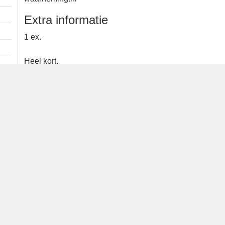
kleedgegevens
Gehoord via
1 km
waarneming.nl
Extra informatie
1 ex.
Heel kort.
Waargenomen door: Guus Peterse
Bron
waarneming.nl
Dutch Birding Association