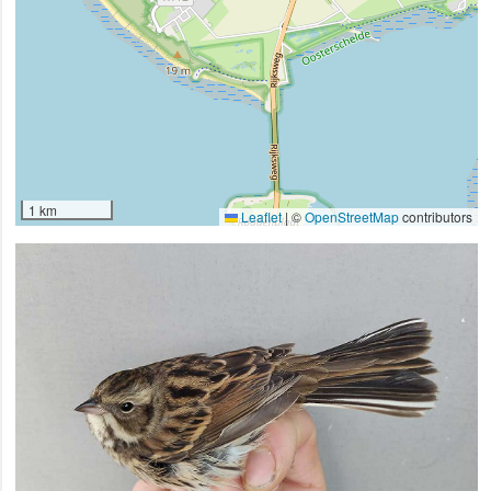
1 km
Leaflet
|
©
OpenStreetMap
contributors