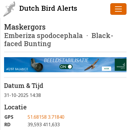
Dutch Bird Alerts
Maskergors
Emberiza spodocephala
· Black-
faced Bunting
Datum & Tijd
31-10-2025 14:38
Locatie
GPS
51.68158 3.71840
RD
39,593 411,633