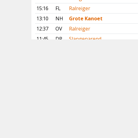
15:16
FL
Ralreiger
13:10
NH
Grote Kanoet
12:37
OV
Ralreiger
11:45
DR
Slangenarend
09:55
NH
Grote Kanoet
08:46
GR
Lachstern
07:14
GR
Lachstern
Vorige
Volgende
Copyright
© 2005-2026
Alle foto's en content en content op deze website