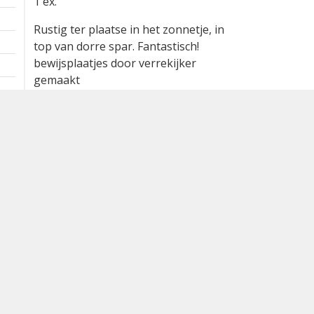
1 ex.
Rustig ter plaatse in het zonnetje, in
top van dorre spar. Fantastisch!
bewijsplaatjes door verrekijker
gemaakt
Waargenomen door:
Willem Bosma
Bron
waarneming.nl
Dutch Birding Association
Germenzeel 707 · 5403 XD Uden