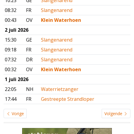
10:23
GE
Slangenarend
08:32
FR
Slangenarend
00:43
OV
Klein Waterhoen
2 juli 2026
15:30
GE
Slangenarend
09:18
FR
Slangenarend
07:32
DR
Slangenarend
00:32
OV
Klein Waterhoen
1 juli 2026
22:05
NH
Waterrietzanger
17:44
FR
Gestreepte Strandloper
Vorige
Volgende