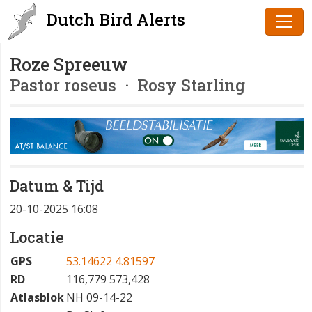
Dutch Bird Alerts
Roze Spreeuw
Pastor roseus
· Rosy Starling
Datum & Tijd
20-10-2025 16:08
Locatie
GPS
53.14622 4.81597
RD
116,779 573,428
Atlasblok
NH 09-14-22