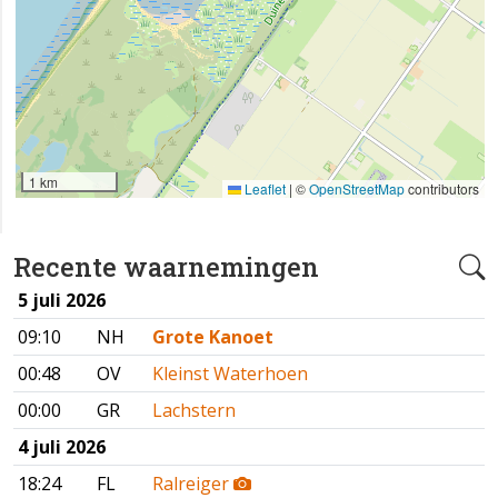
1 km
Leaflet
|
©
OpenStreetMap
contributors
Recente waarnemingen
5 juli 2026
09:10
NH
Grote Kanoet
00:48
OV
Kleinst Waterhoen
00:00
GR
Lachstern
4 juli 2026
18:24
FL
Ralreiger