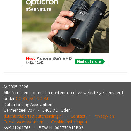
© 2005-2026
Alle foto's en content en content op deze website gelicenseerd
onder
CC BY‑NC‑ND 4.0
Dutch Birding Association
Germenzeel 707 · 5403 XD Uden
dutchbirdalerts@dutchbirding.nl
·
Contact
·
Privacy- en
Cookie-voorwaarden
·
Cookie-instellingen
KvK 41201763 · BTW NL009750915B02