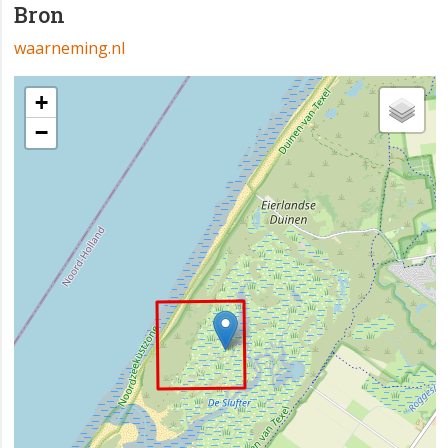
Bron
waarneming.nl
+
−