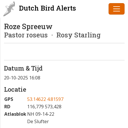
Dutch Bird Alerts
Roze Spreeuw
Pastor roseus
· Rosy Starling
Datum & Tijd
20-10-2025 16:08
Locatie
GPS
53.14622 4.81597
RD
116,779 573,428
Atlasblok
NH 09-14-22
De Slufter