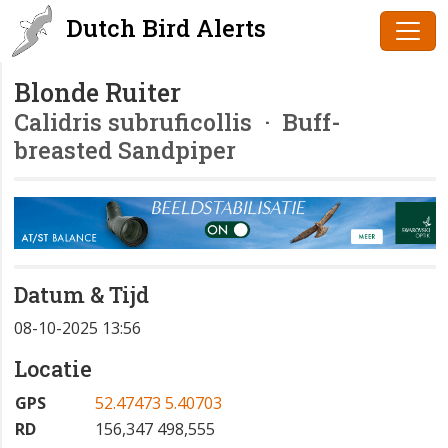
Dutch Bird Alerts
Blonde Ruiter
Calidris subruficollis
· Buff-
breasted Sandpiper
Datum & Tijd
08-10-2025 13:56
Locatie
GPS
52.47473 5.40703
RD
156,347 498,555