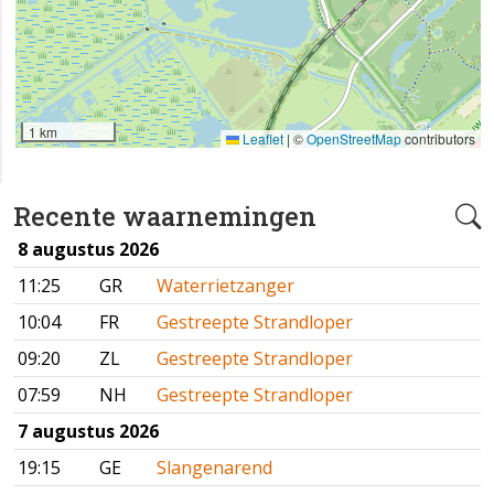
1 km
Leaflet
|
©
OpenStreetMap
contributors
Recente waarnemingen
8 augustus 2026
11:25
GR
Waterrietzanger
10:04
FR
Gestreepte Strandloper
09:20
ZL
Gestreepte Strandloper
07:59
NH
Gestreepte Strandloper
7 augustus 2026
19:15
GE
Slangenarend