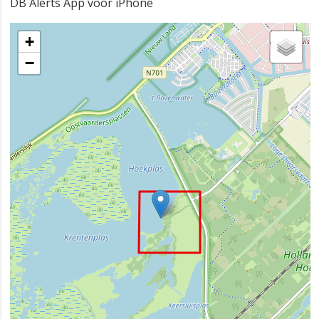
DB Alerts App voor iPhone
+
−