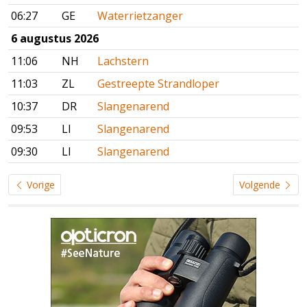
06:27
GE
Waterrietzanger
6 augustus 2026
11:06
NH
Lachstern
11:03
ZL
Gestreepte Strandloper
10:37
DR
Slangenarend
09:53
LI
Slangenarend
09:30
LI
Slangenarend
Vorige
Volgende