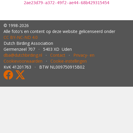
2ae23d79-a372-49f2-ae44-68b429315454
© 1998-2026
Alle foto's en content op deze website gelicenseerd onder
CC BY‑NC‑ND 4.0
Dutch Birding Association
Germenzeel 707 · 5403 XD Uden
dba@dutchbirding.nl
·
Contact
·
Privacy- en
Cookievoorwaarden
·
Cookie-instellingen
KvK 41201763 · BTW NL009750915B02