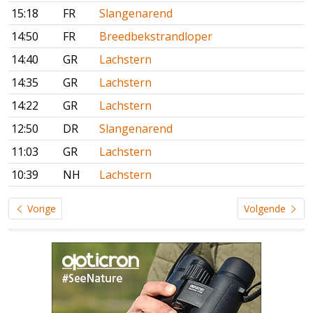
15:18
FR
Slangenarend
14:50
FR
Breedbekstrandloper
14:40
GR
Lachstern
14:35
GR
Lachstern
14:22
GR
Lachstern
12:50
DR
Slangenarend
11:03
GR
Lachstern
10:39
NH
Lachstern
Vorige
Volgende