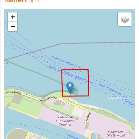
waarneming.nl
+
−