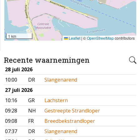
1 km
Leaflet
|
©
OpenStreetMap
contributors
Recente waarnemingen
28 juli 2026
10:00
DR
Slangenarend
27 juli 2026
10:16
GR
Lachstern
09:28
NH
Gestreepte Strandloper
09:08
FR
Breedbekstrandloper
07:37
DR
Slangenarend