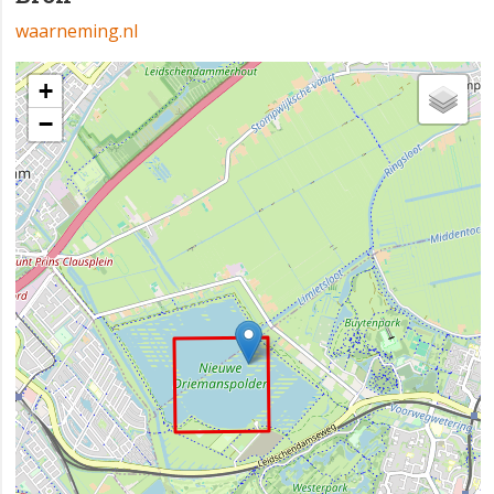
waarneming.nl
+
−