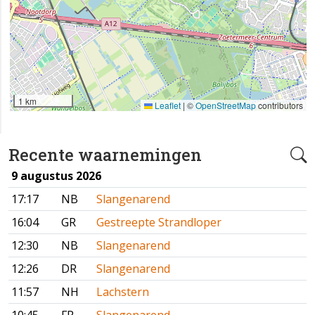
1 km
Leaflet
|
©
OpenStreetMap
contributors
Recente waarnemingen
9 augustus 2026
17:17
NB
Slangenarend
16:04
GR
Gestreepte Strandloper
12:30
NB
Slangenarend
12:26
DR
Slangenarend
11:57
NH
Lachstern