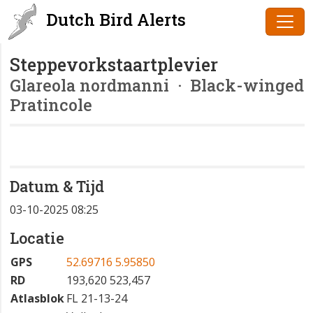
Dutch Bird Alerts
Steppevorkstaartplevier
Glareola nordmanni
· Black-winged
Pratincole
Datum & Tijd
03-10-2025 08:25
Locatie
GPS
52.69716 5.95850
RD
193,620 523,457
Atlasblok
FL 21-13-24