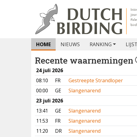
HOME
NIEUWS
RANKING
LIJS
Recente waarnemingen
24 juli 2026
08:10
FR
Gestreepte Strandloper
00:00
GE
Slangenarend
23 juli 2026
13:41
GE
Slangenarend
11:53
FR
Slangenarend
11:20
DR
Slangenarend