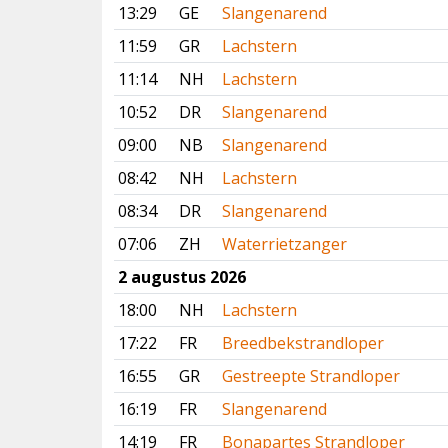
13:29
GE
Slangenarend
11:59
GR
Lachstern
11:14
NH
Lachstern
10:52
DR
Slangenarend
09:00
NB
Slangenarend
08:42
NH
Lachstern
08:34
DR
Slangenarend
07:06
ZH
Waterrietzanger
2 augustus 2026
18:00
NH
Lachstern
17:22
FR
Breedbekstrandloper
16:55
GR
Gestreepte Strandloper
16:19
FR
Slangenarend
14:19
FR
Bonapartes Strandloper