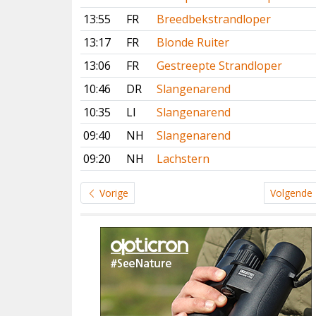
13:55
FR
Breedbekstrandloper
13:17
FR
Blonde Ruiter
13:06
FR
Gestreepte Strandloper
10:46
DR
Slangenarend
10:35
LI
Slangenarend
09:40
NH
Slangenarend
09:20
NH
Lachstern
Vorige
Volgende