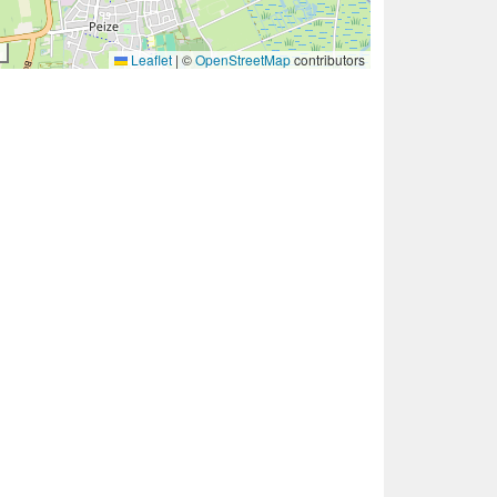
Leaflet
|
©
OpenStreetMap
contributors