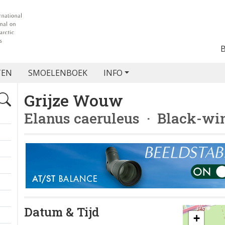
TEN
SMOELENBOEK
INFO
Grijze Wouw
Elanus caeruleus
· Black-win
Datum & Tijd
+