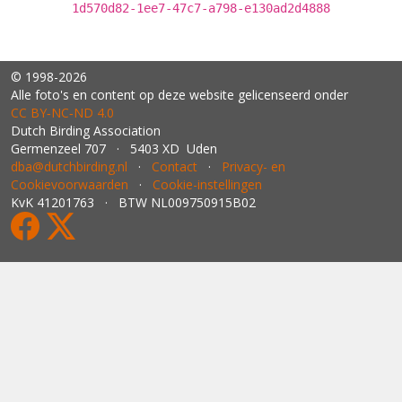
1d570d82-1ee7-47c7-a798-e130ad2d4888
© 1998-2026
Alle foto's en content op deze website gelicenseerd onder
CC BY‑NC‑ND 4.0
Dutch Birding Association
Germenzeel 707 · 5403 XD Uden
dba@dutchbirding.nl
·
Contact
·
Privacy- en
Cookievoorwaarden
·
Cookie-instellingen
KvK 41201763 · BTW NL009750915B02