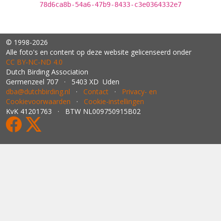
78d6ca8b-54a6-47b9-8433-c3e0364332e7
© 1998-2026
Alle foto's en content op deze website gelicenseerd onder
CC BY‑NC‑ND 4.0
Dutch Birding Association
Germenzeel 707 · 5403 XD Uden
dba@dutchbirding.nl
·
Contact
·
Privacy- en
Cookievoorwaarden
·
Cookie-instellingen
KvK 41201763 · BTW NL009750915B02