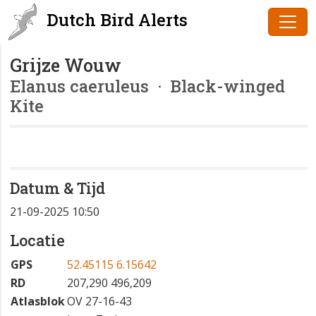
Dutch Bird Alerts
Grijze Wouw
Elanus caeruleus
· Black-winged
Kite
Datum & Tijd
21-09-2025 10:50
Locatie
GPS
52.45115 6.15642
RD
207,290 496,209
Atlasblok
OV 27-16-43