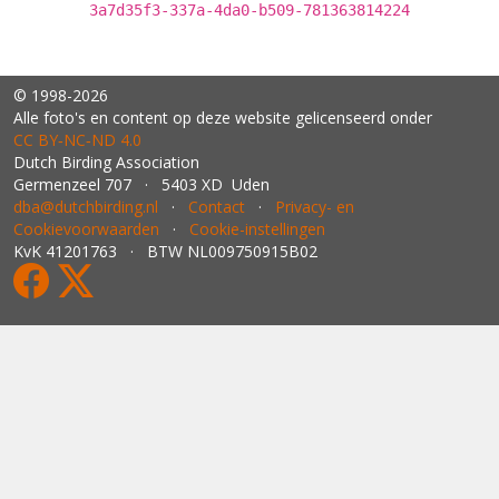
3a7d35f3-337a-4da0-b509-781363814224
© 1998-2026
Alle foto's en content op deze website gelicenseerd onder
CC BY‑NC‑ND 4.0
Dutch Birding Association
Germenzeel 707 · 5403 XD Uden
dba@dutchbirding.nl
·
Contact
·
Privacy- en
Cookievoorwaarden
·
Cookie-instellingen
KvK 41201763 · BTW NL009750915B02