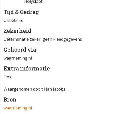
Atlasblok
NH 25-27-41
Holysloot
Tijd & Gedrag
Onbekend
Zekerheid
Determinatie zeker, geen kleedgegevens
Gehoord via
waarneming.nl
Extra informatie
1 ex.
Waargenomen door: Han Jacobs
Bron