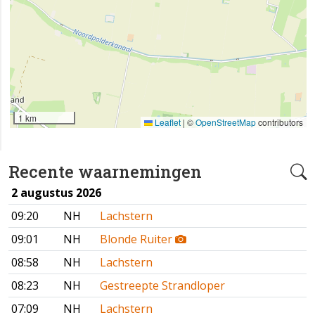
1 km
Leaflet
|
©
OpenStreetMap
contributors
Recente waarnemingen
2 augustus 2026
09:20
NH
Lachstern
09:01
NH
Blonde Ruiter
08:58
NH
Lachstern
08:23
NH
Gestreepte Strandloper
07:09
NH
Lachstern