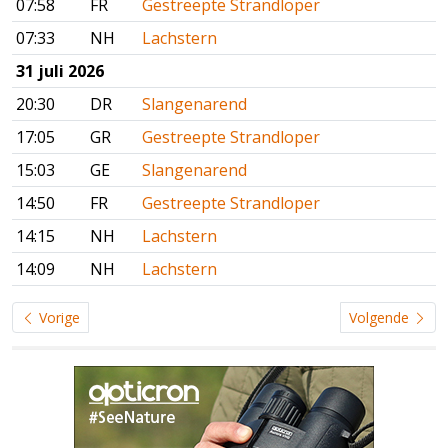
07:58
FR
Gestreepte Strandloper
07:33
NH
Lachstern
31 juli 2026
20:30
DR
Slangenarend
17:05
GR
Gestreepte Strandloper
15:03
GE
Slangenarend
14:50
FR
Gestreepte Strandloper
14:15
NH
Lachstern
14:09
NH
Lachstern
Vorige
Volgende