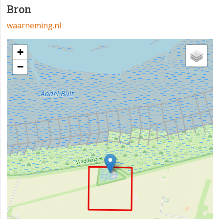
Bron
waarneming.nl
+
−