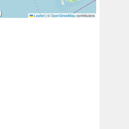
Leaflet
|
©
OpenStreetMap
contributors