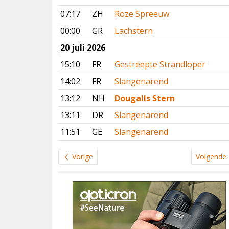
07:17
ZH
Roze Spreeuw
00:00
GR
Lachstern
20 juli 2026
15:10
FR
Gestreepte Strandloper
14:02
FR
Slangenarend
13:12
NH
Dougalls Stern
13:11
DR
Slangenarend
11:51
GE
Slangenarend
Vorige
Volgende