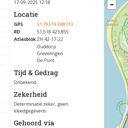
17-09-2025 12:18
−
Locatie
GPS
51.79374 3.88713
RD
51,518 423,855
Atlasblok
ZH 42-17-22
Ouddorp
Grevelingen
De Punt
Tijd & Gedrag
Onbekend
Zekerheid
Determinatie zeker, geen
kleedgegevens
Gehoord via