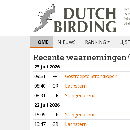
HOME
NIEUWS
RANKING
LIJS
Recente waarnemingen
23 juli 2026
09:51
FR
Gestreepte Strandloper
08:40
GR
Lachstern
08:31
DR
Slangenarend
22 juli 2026
15:09
DR
Slangenarend
13:47
GR
Lachstern