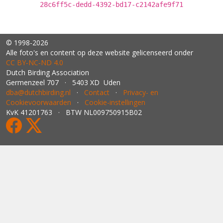
28c6ff5c-dedd-4392-bd17-c2142afe9f71
© 1998-2026
Alle foto's en content op deze website gelicenseerd onder
CC BY‑NC‑ND 4.0
Dutch Birding Association
Germenzeel 707 · 5403 XD Uden
dba@dutchbirding.nl
·
Contact
·
Privacy- en
Cookievoorwaarden
·
Cookie-instellingen
KvK 41201763 · BTW NL009750915B02