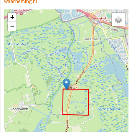
waarneming.nl
+
−