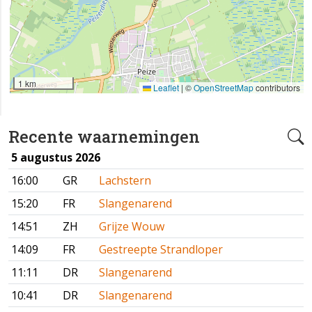
1 km
Leaflet
|
©
OpenStreetMap
contributors
Recente waarnemingen
5 augustus 2026
16:00
GR
Lachstern
15:20
FR
Slangenarend
14:51
ZH
Grijze Wouw
14:09
FR
Gestreepte Strandloper
11:11
DR
Slangenarend
10:41
DR
Slangenarend