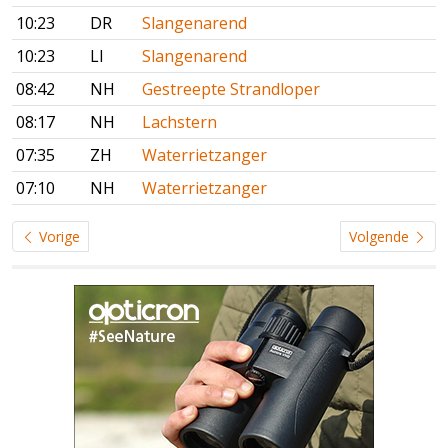
10:23
DR
Slangenarend
10:23
LI
Slangenarend
08:42
NH
Gestreepte Strandloper
08:17
NH
Lachstern
07:35
ZH
Waterrietzanger
07:10
NH
Waterrietzanger
Vorige
Volgende