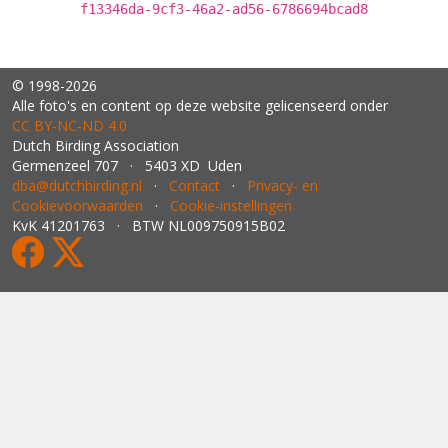
f13346da-9cf3-46a2-ad56-6786694bcad8
© 1998-2026
Alle foto's en content op deze website gelicenseerd onder
CC BY‑NC‑ND 4.0
Dutch Birding Association
Germenzeel 707 · 5403 XD Uden
dba@dutchbirding.nl
·
Contact
·
Privacy- en
Cookievoorwaarden
·
Cookie-instellingen
KvK 41201763 · BTW NL009750915B02