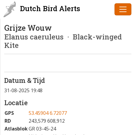
Dutch Bird Alerts
Grijze Wouw
Elanus caeruleus
· Black-winged
Kite
Datum & Tijd
31-08-2025 19:48
Locatie
GPS
53.45904 6.72077
RD
243,579 608,912
Atlasblok
GR 03-45-24