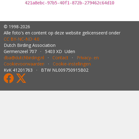
421a8ebc-97b5-40f1-872b-279462c64d10
© 1998-2026
Alle foto's en content op deze website gelicenseerd onder
CC BY‑NC‑ND 4.0
Dutch Birding Association
Germenzeel 707 · 5403 XD Uden
dba@dutchbirding.nl
·
Contact
·
Privacy- en
Cookievoorwaarden
·
Cookie-instellingen
KvK 41201763 · BTW NL009750915B02