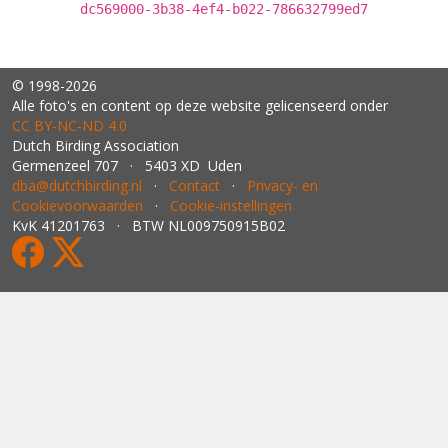
dc569000-3b38-4ef4-b022-786632799ed7
© 1998-2026
Alle foto's en content op deze website gelicenseerd onder
CC BY‑NC‑ND 4.0
Dutch Birding Association
Germenzeel 707 · 5403 XD Uden
dba@dutchbirding.nl
·
Contact
·
Privacy- en
Cookievoorwaarden
·
Cookie-instellingen
KvK 41201763 · BTW NL009750915B02