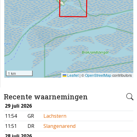
1 km
Leaflet
|
©
OpenStreetMap
contributors
Recente waarnemingen
29 juli 2026
11:54
GR
Lachstern
11:51
DR
Slangenarend
28 juli 2026