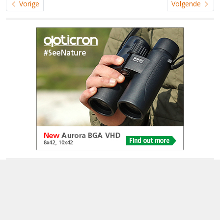
Vorige
Volgende
© 2005-2026
Alle foto's en content en content op deze website gelicenseerd
onder
CC BY‑NC‑ND 4.0
Dutch Birding Association