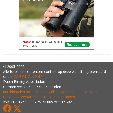
© 2005-2026
Alle foto's en content en content op deze website gelicenseerd
onder
CC BY‑NC‑ND 4.0
Dutch Birding Association
Germenzeel 707 · 5403 XD Uden
dutchbirdalerts@dutchbirding.nl
·
Contact
·
Privacy- en
Cookie-voorwaarden
·
Cookie-instellingen
KvK 41201763 · BTW NL009750915B02