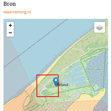
Bron
waarneming.nl
+
−