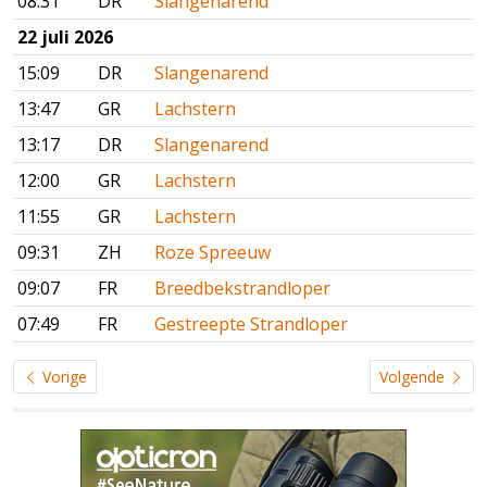
08:31
DR
Slangenarend
22 juli 2026
15:09
DR
Slangenarend
13:47
GR
Lachstern
13:17
DR
Slangenarend
12:00
GR
Lachstern
11:55
GR
Lachstern
09:31
ZH
Roze Spreeuw
09:07
FR
Breedbekstrandloper
07:49
FR
Gestreepte Strandloper
Vorige
Volgende