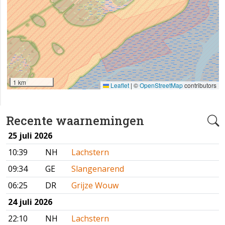
1 km
Leaflet
|
©
OpenStreetMap
contributors
Recente waarnemingen
25 juli 2026
10:39
NH
Lachstern
09:34
GE
Slangenarend
06:25
DR
Grijze Wouw
24 juli 2026
22:10
NH
Lachstern