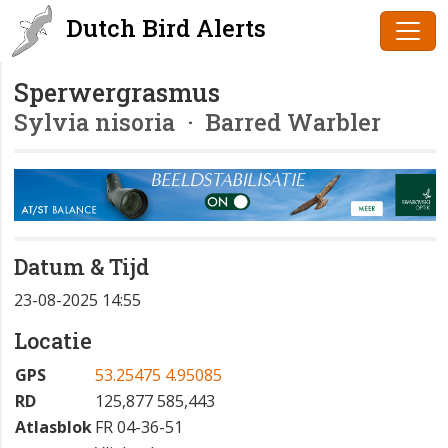
Dutch Bird Alerts
Sperwergrasmus
Sylvia nisoria
· Barred Warbler
Datum & Tijd
23-08-2025 14:55
Locatie
GPS
53.25475 4.95085
RD
125,877 585,443
Atlasblok
FR 04-36-51